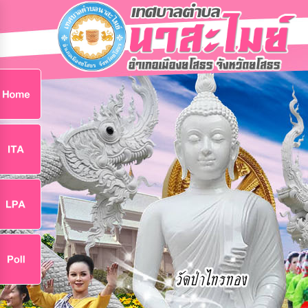
ก
9
9
จ